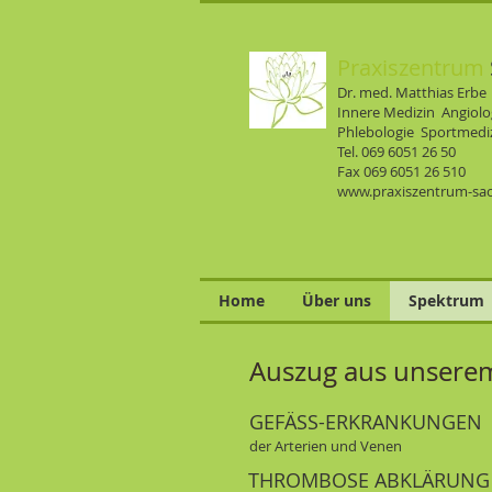
Praxiszentrum
Dr. med. Matthias Erbe
Innere Medizin Angiol
Phlebologie Sportmedi
Tel. 069 6051 26 50
Fax 069 6051 26 510
www.praxiszentrum-sa
Home
Über uns
Spektrum
Auszug aus unsere
Auszug aus unsere
GEFÄSS-ERKRANKUNGEN
der Arterien und Venen
THROMBOSE ABKLÄRUNG