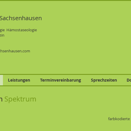
Sachsenhausen
ogie Hämostaseologie
zin
chsenhausen.com
Leistungen
Terminvereinbarung
Sprechzeiten
D
m Spektrum
m
Spektrum
farbkodierte