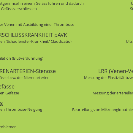
utgerinnsel in einem Gefäss führen und dadurch
U
 Gefäss verschliessen
S
der Venen mit Ausbildung einer Thrombose
ERSCHLUSSKRANKHEIT pAVK
n (Schaufenster-Krankheit/ Claudicatio)
Ultr
ulation (Blutverdünnung)
ERENARTERIEN-Stenose
LRR (Venen-Ve
sse bzw. der Nierenarterien
Messung der Elastizität bzw
efässe
sen Gefässe
Messung der arterielle
g
chen Thrombose-Neigung
Beurteilung von Mikroangiopathie
problemen