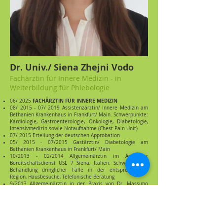
Dr. Univ./ Siena Zhejni Vodo
Fachärztin für Innere Medizin - in
Weiterbildung für Phlebologie
FACHÄRZTIN FÜR INNERE MEDIZIN
06/ 2025
08/ 2015 - 07/ 2019 Assistenzärztin/ Innere Medizin am
Bethanien Krankenhaus in Frankfurt/ Main. Schwerpunkte:
Kardiologie, Gastroenterologie, Onkologie, Diabetologie,
Intensivmedizin sowie Notaufnahme (Chest Pain Unit)
07/ 2015 Erteilung der deutschen Approbation
05/ 2015 - 07/2015 Gastärztin/ Diabetologie am
Bethanien Krankenhaus in Frankfurt/ Main
10/2013 - 02/2014 Allgemeinärztin im Ärztlicher
Bereitschaftsdienst USL 7 Siena, Italien. Schwerpunkte:
Behandlung dringlicher Fälle in der entsprechenden
Region, Hausbesuche, Telefonische Beratung
9/2013 Allgemeinärztin in der Praxis von Dr. Massimo
Mazzuoli (Hausarzt) in Siena/ Italien
03/ 2013 Erteilung der italienischen Approbation
9/2012 - 7/2013 Gastarzt mit Patiententätigkeit,
Endokrinologie und Diabetologie Uniklinikum Siena bei
Prof. Furio Pacini, Santa Maria alle Scote in Siena/ Italien